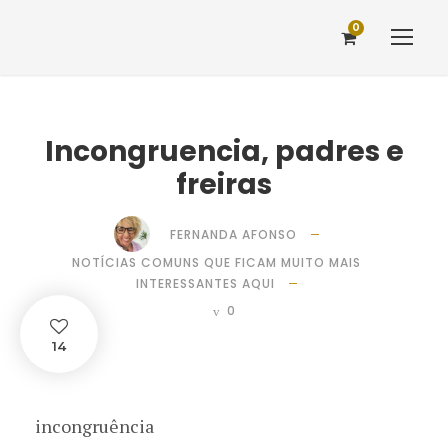
0
Incongruencia, padres e
freiras
FERNANDA AFONSO
NOTÍCIAS COMUNS QUE FICAM MUITO MAIS
INTERESSANTES AQUI
0
14
incongruência