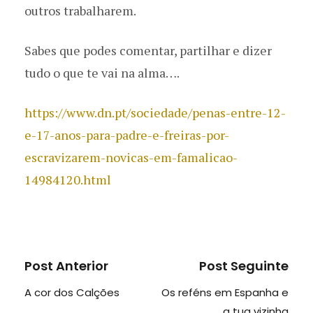
outros trabalharem.
Sabes que podes comentar, partilhar e dizer
tudo o que te vai na alma….
https://www.dn.pt/sociedade/penas-entre-12-
e-17-anos-para-padre-e-freiras-por-
escravizarem-novicas-em-famalicao-
14984120.html
Post Anterior
Post Seguinte
A cor dos Calções
Os reféns em Espanha e
a tua vizinha