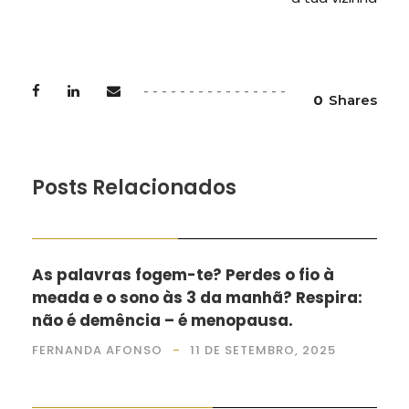
0
Shares
Posts Relacionados
MENOPAUSA BEM DITA
As palavras fogem-te? Perdes o fio à
meada e o sono às 3 da manhã? Respira:
não é demência – é menopausa.
FERNANDA AFONSO
11 DE SETEMBRO, 2025
EU, A FAMÍLIA E OS PATUDOS