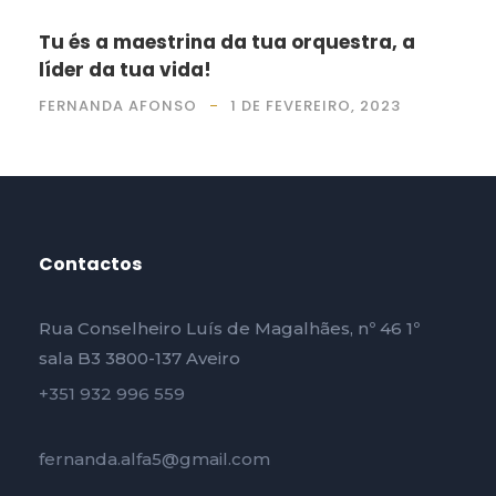
Tu és a maestrina da tua orquestra, a
líder da tua vida!
FERNANDA AFONSO
1 DE FEVEREIRO, 2023
Contactos
Rua Conselheiro Luís de Magalhães, nº 46 1º
sala B3 3800-137 Aveiro
+351 932 996 559
fernanda.alfa5@gmail.com