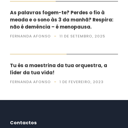
As palavras fogem-te? Perdes o fio à
meada e o sono às 3 da manhã? Respira:
não é demência – é menopausa.
FERNANDA AFONSO
11 DE SETEMBRO, 2025
EU, A FAMÍLIA E OS PATUDOS
Tu és a maestrina da tua orquestra, a
líder da tua vida!
FERNANDA AFONSO
1 DE FEVEREIRO, 2023
Contactos