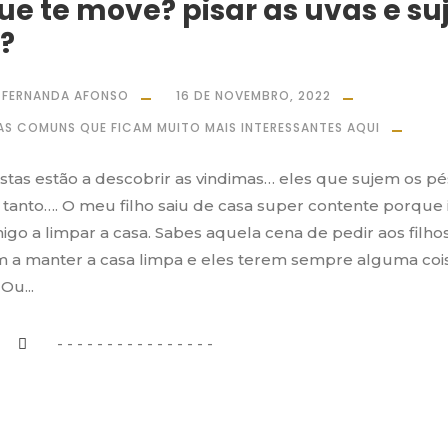
ue te move? pisar as uvas e suj
?
FERNANDA AFONSO
16 DE NOVEMBRO, 2022
AS COMUNS QUE FICAM MUITO MAIS INTERESSANTES AQUI
istas estão a descobrir as vindimas… eles que sujem os pé
 tanto…. O meu filho saiu de casa super contente porque 
go a limpar a casa. Sabes aquela cena de pedir aos filho
 a manter a casa limpa e eles terem sempre alguma coi
Ou...