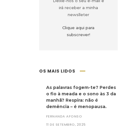
Deixe-nos o seu e-mail e
irá receber a minha
newslleter
Clique aqui para
subscrever!
OS MAIS LIDOS
As palavras fogem-te? Perdes
o fio à meada e o sono às 3 da
manhã? Respira: não é
demência – é menopausa.
FERNANDA AFONSO
11 DE SETEMBRO, 2025