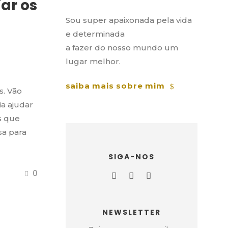
ar os
Sou super apaixonada pela vida
e determinada
a fazer do nosso mundo um
lugar melhor.
saiba mais sobre mim
s. Vão
ia ajudar
s que
sa para
SIGA-NOS
0
NEWSLETTER