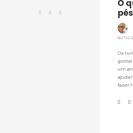
O q
pés
NOTÍCI
Os tur
gostar
um ami
ajudem
fazer? 