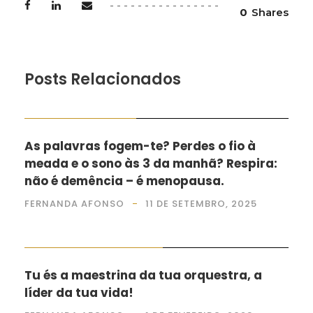
0
Shares
Posts Relacionados
MENOPAUSA BEM DITA
As palavras fogem-te? Perdes o fio à
meada e o sono às 3 da manhã? Respira:
não é demência – é menopausa.
FERNANDA AFONSO
11 DE SETEMBRO, 2025
EU, A FAMÍLIA E OS PATUDOS
Tu és a maestrina da tua orquestra, a
líder da tua vida!