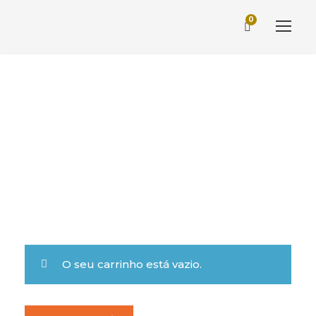
0
Carrinho de
compras
O seu carrinho está vazio.