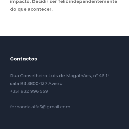
impacto. Decidir ser feliz independentemente
do que acontecer.
Contactos
Rua Conselheiro Luís de Magalhães, nº 46 1º
sala B3 3800-137 Aveiro
+351 932 996 559
fernanda.alfa5@gmail.com