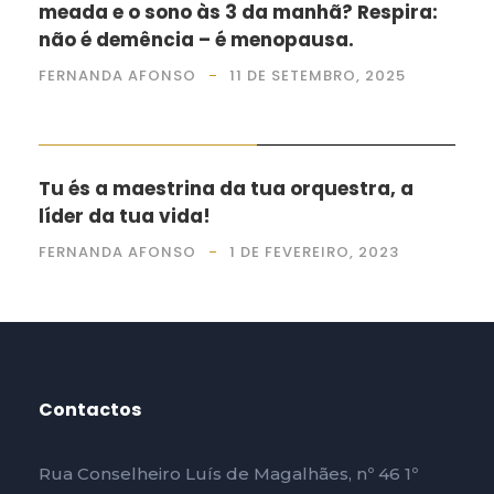
meada e o sono às 3 da manhã? Respira:
não é demência – é menopausa.
FERNANDA AFONSO
11 DE SETEMBRO, 2025
EU, A FAMÍLIA E OS PATUDOS
Tu és a maestrina da tua orquestra, a
líder da tua vida!
FERNANDA AFONSO
1 DE FEVEREIRO, 2023
Contactos
Rua Conselheiro Luís de Magalhães, nº 46 1º