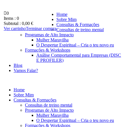
0
Home
Items :
0
Sobre Mim
Subtotal :
0,00
€
Consultas & Formações
Ver carrinho
Terminar compra
Consultas de treino mental
Programas de Alto Impacto
Mulher Maravilha
O Despertar Espiritual – Cria o teu novo eu
Formações & Workshops
Análise Comportamental para Empresas (DISC
E PROFILER)
Blog
Vamos Falar?
Home
Sobre Mim
Consultas & Formações
Consultas de treino mental
Programas de Alto Impacto
Mulher Maravilha
O Despertar Espiritual – Cria o teu novo eu
Formações & Workshops