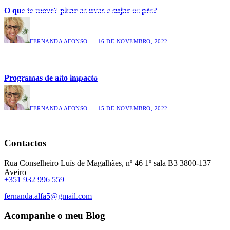
Notícias comuns que ficam muito mais interessantes aqui
O que te move? pisar as uvas e sujar os pés?
FERNANDA AFONSO
16 DE NOVEMBRO, 2022
Coisas técnicas demasiado valiosas para passares sem ler
Programas de alto impacto
FERNANDA AFONSO
15 DE NOVEMBRO, 2022
Contactos
Rua Conselheiro Luís de Magalhães, nº 46 1º sala B3 3800-137
Aveiro
+351 932 996 559
fernanda.alfa5@gmail.com
Acompanhe o meu Blog