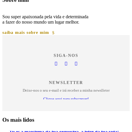
Sou super apaixonada pela vida e determinada
a fazer do nosso mundo um lugar melhor.
saiba mais sobre mim
SIGA-NOS
NEWSLETTER
Deixe-nos o seu e-mail e irá receber a minha newslleter
Clique aqui para subscrever!
Os mais lidos
Tu és a maestrina da tua orquestra, a líder da tua vida!