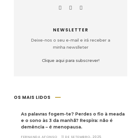
NEWSLETTER
Deixe-nos o seu e-mail e irá receber a
minha newslleter
Clique aqui para subscrever!
OS MAIS LIDOS
As palavras fogem-te? Perdes o fio à meada
e o sono às 3 da manhã? Respira: não é
demência – é menopausa.
FERNANDA AFONSO
11 DE SETEMBRO, 2025