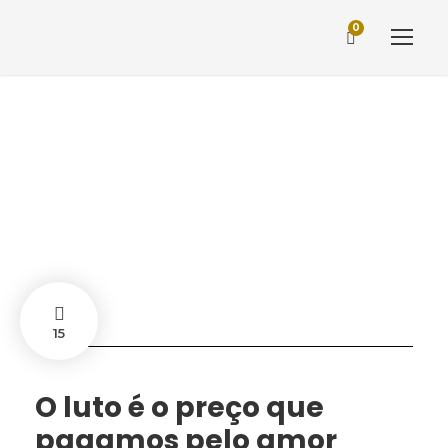
0
Tag
rainha
15
O luto é o preço que
pagamos pelo amor