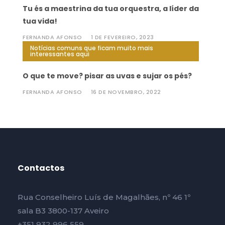
Tu és a maestrina da tua orquestra, a líder da
tua vida!
FERNANDA AFONSO
1 DE FEVEREIRO, 2023
Notícias comuns que ficam muito mais
interessantes aqui
O que te move? pisar as uvas e sujar os pés?
FERNANDA AFONSO
16 DE NOVEMBRO, 2022
Contactos
Rua Conselheiro Luís de Magalhães, nº 46 1º
sala B3 3800-137 Aveiro
+351 932 996 559