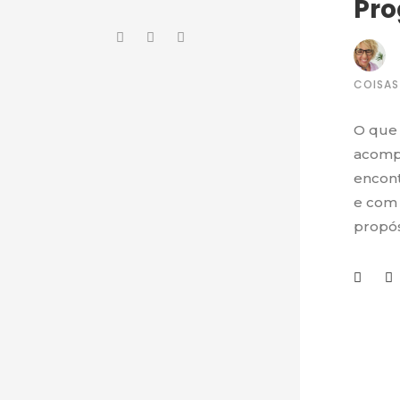
Pro
COISAS
O que 
acomp
encont
e com 
propósi