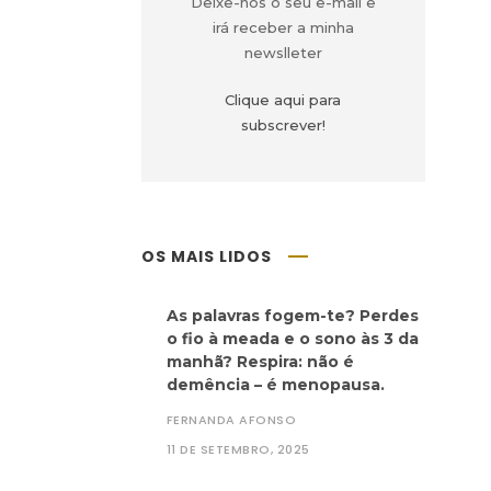
Deixe-nos o seu e-mail e
irá receber a minha
newslleter
Clique aqui para
subscrever!
OS MAIS LIDOS
As palavras fogem-te? Perdes
o fio à meada e o sono às 3 da
manhã? Respira: não é
demência – é menopausa.
FERNANDA AFONSO
11 DE SETEMBRO, 2025